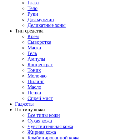
Глаза
Тело
Руки
Для мужчин
Деликатные зоны
Тип средства
Крем
Сыворотка
Маска
Гель
Ампулы
Концентрат
Тоник
Молочко
Пилинг
Масло
Пенка
Спрей мист
Гаджеты
По типу кожи
Все типы кожи
Сухая кожа
Чувствительная кожа
Жирная кожа
Комбинированной кожа