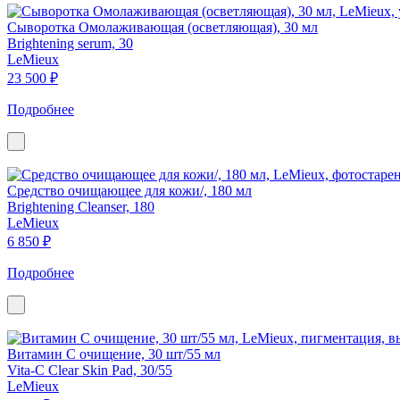
Сыворотка Омолаживающая (осветляющая), 30 мл
Brightening serum, 30
LeMieux
23 500 ₽
Подробнее
Средство очищающее для кожи/, 180 мл
Brightening Cleanser, 180
LeMieux
6 850 ₽
Подробнее
Витамин С очищение, 30 шт/55 мл
Vita-C Clear Skin Pad, 30/55
LeMieux