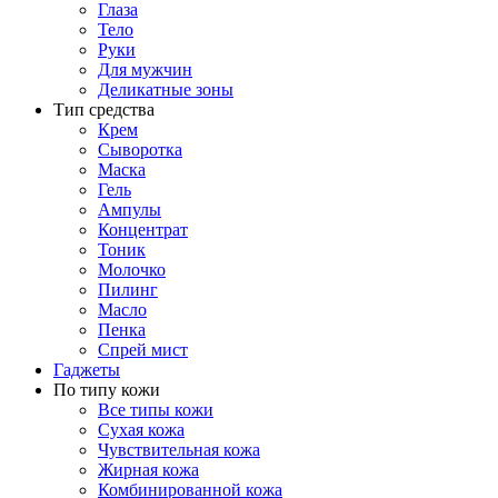
Глаза
Тело
Руки
Для мужчин
Деликатные зоны
Тип средства
Крем
Сыворотка
Маска
Гель
Ампулы
Концентрат
Тоник
Молочко
Пилинг
Масло
Пенка
Спрей мист
Гаджеты
По типу кожи
Все типы кожи
Сухая кожа
Чувствительная кожа
Жирная кожа
Комбинированной кожа