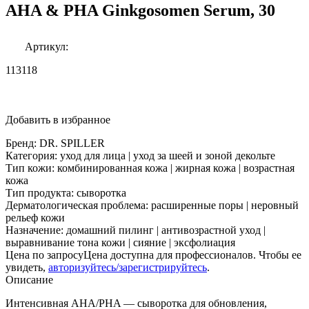
AHA & PHA Ginkgosomen Serum, 30
Артикул:
113118
Добавить в избранное
Бренд:
DR. SPILLER
Категория:
уход для лица | уход за шеей и зоной декольте
Тип кожи:
комбинированная кожа | жирная кожа | возрастная
кожа
Тип продукта:
сыворотка
Дерматологическая проблема:
расширенные поры | неровный
рельеф кожи
Назначение:
домашний пилинг | антивозрастной уход |
выравнивание тона кожи | сияние | эксфолиация
Цена по запросу
Цена доступна для профессионалов. Чтобы ее
увидеть,
авторизуйтесь/зарегистрируйтесь
.
Описание
Интенсивная AHA/PHA — сыворотка для обновления,