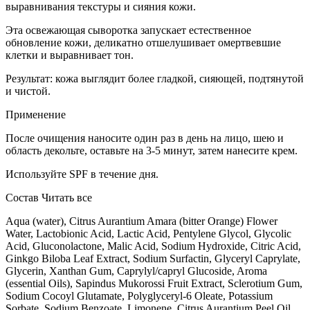
выравнивания текстуры и сияния кожи.
Эта освежающая сыворотка запускает естественное
обновление кожи, деликатно отшелушивает омертвевшие
клетки и выравнивает тон.
Результат: кожа выглядит более гладкой, сияющей, подтянутой
и чистой.
Применение
После очищения наносите один раз в день на лицо, шею и
область декольте, оставьте на 3-5 минут, затем нанесите крем.
Используйте SPF в течение дня.
Состав
Читать все
Aqua (water), Citrus Aurantium Amara (bitter Orange) Flower
Water, Lactobionic Acid, Lactic Acid, Pentylene Glycol, Glycolic
Acid, Gluconolactone, Malic Acid, Sodium Hydroxide, Citric Acid,
Ginkgo Biloba Leaf Extract, Sodium Surfactin, Glyceryl Caprylate,
Glycerin, Xanthan Gum, Caprylyl/capryl Glucoside, Aroma
(essential Oils), Sapindus Mukorossi Fruit Extract, Sclerotium Gum,
Sodium Cocoyl Glutamate, Polyglyceryl-6 Oleate, Potassium
Sorbate, Sodium Benzoate, Limonene, Citrus Aurantium Peel Oil,