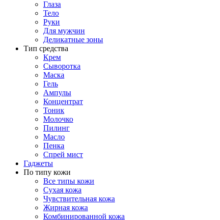
Глаза
Тело
Руки
Для мужчин
Деликатные зоны
Тип средства
Крем
Сыворотка
Маска
Гель
Ампулы
Концентрат
Тоник
Молочко
Пилинг
Масло
Пенка
Спрей мист
Гаджеты
По типу кожи
Все типы кожи
Сухая кожа
Чувствительная кожа
Жирная кожа
Комбинированной кожа