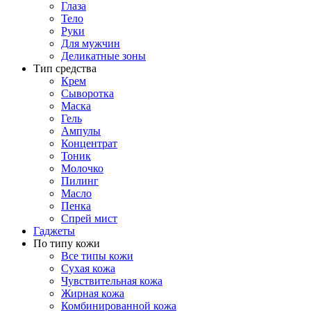
Глаза
Тело
Руки
Для мужчин
Деликатные зоны
Тип средства
Крем
Сыворотка
Маска
Гель
Ампулы
Концентрат
Тоник
Молочко
Пилинг
Масло
Пенка
Спрей мист
Гаджеты
По типу кожи
Все типы кожи
Сухая кожа
Чувствительная кожа
Жирная кожа
Комбинированной кожа