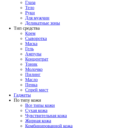
Глаза
Тело
Руки
Для мужчин
Деликатные зоны
Тип средства
Крем
Сыворотка
Маска
Гель
Ампулы
Концентрат
Тоник
Молочко
Пилинг
Масло
Пенка
Спрей мист
Гаджеты
По типу кожи
Все типы кожи
Сухая кожа
Чувствительная кожа
Жирная кожа
Комбинированной кожа