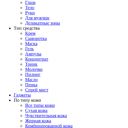
Глаза
Тело
Руки
Для мужчин
Деликатные зоны
Тип средства
Крем
Сыворотка
Маска
Гель
Ампулы
Концентрат
Тоник
Молочко
Пилинг
Масло
Пенка
Спрей мист
Гаджеты
По типу кожи
Все типы кожи
Сухая кожа
Чувствительная кожа
Жирная кожа
Комбинированной кожа