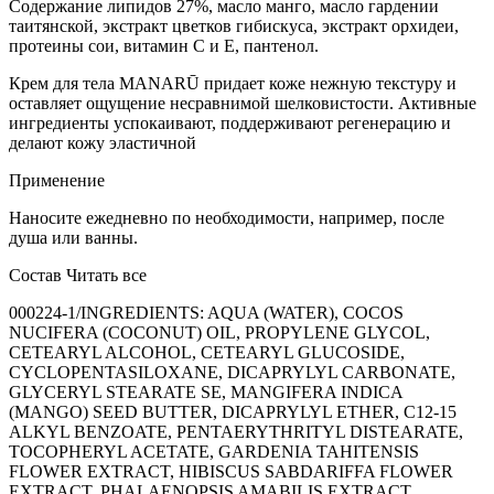
Содержание липидов 27%, масло манго, масло гардении
таитянской, экстракт цветков гибискуса, экстракт орхидеи,
протеины сои, витамин С и Е, пантенол.
Крем для тела MANARŪ придает коже нежную текстуру и
оставляет ощущение несравнимой шелковистости. Активные
ингредиенты успокаивают, поддерживают регенерацию и
делают кожу эластичной
Применение
Наносите ежедневно по необходимости, например, после
душа или ванны.
Состав
Читать все
000224-1/INGREDIENTS: AQUA (WATER), COCOS
NUCIFERA (COCONUT) OIL, PROPYLENE GLYCOL,
CETEARYL ALCOHOL, CETEARYL GLUCOSIDE,
CYCLOPENTASILOXANE, DICAPRYLYL CARBONATE,
GLYCERYL STEARATE SE, MANGIFERA INDICA
(MANGO) SEED BUTTER, DICAPRYLYL ETHER, C12-15
ALKYL BENZOATE, PENTAERYTHRITYL DISTEARATE,
TOCOPHERYL ACETATE, GARDENIA TAHITENSIS
FLOWER EXTRACT, HIBISCUS SABDARIFFA FLOWER
EXTRACT, PHALAENOPSIS AMABILIS EXTRACT,