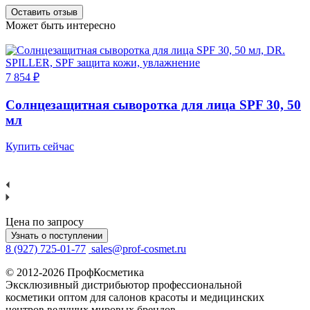
Оставить отзыв
Может быть интересно
Ц
7 854 ₽
Солнцезащитная сыворотка для лица SPF 30, 50
мл
К
Купить сейчас
Цена по запросу
Узнать о поступлении
8 (927) 725-01-77
sales@prof-cosmet.ru
© 2012-2026 ПрофКосметика
Эксклюзивный дистрибьютор профессиональной
косметики оптом для салонов красоты и медицинских
центров ведущих мировых брендов