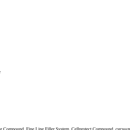
е
Compound, Fine Line Filler System, Cellprotect Compound, сигна