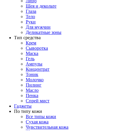
Лицо
Шея и декольте
Глаза
Тело
Руки
Для мужчин
Деликатные зоны
Тип средства
Крем
Сыворотка
Маска
Гель
Ампулы
Концентрат
Тоник
Молочко
Пилинг
Масло
Пенка
Спрей мист
Гаджеты
По типу кожи
Все типы кожи
Сухая кожа
Чувствительная кожа