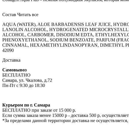
Состав
Читать все
AQUA (WATER), ALOE BARBADENSIS LEAF JUICE, HY
LANOLIN ALCOHOL, HYDROGENATED MICROCRYSTALLINE
ALCOHOL, CARBOMER, DISODIUM EDTA, ETHYLHEXYLGLY
PHENOXYETHANOL, SODIUM BENZOATE, PARFUM (FRAG
CINNAMAL, HEXAMETHYLINDANOPYRAN, DIMETHYL PHEN
42090
Доставка
Самовывоз
БЕСПЛАТНО
Самара, ул. Чкалова, д.72
Пн-Пт с 9:30 до 18:30
Курьером по г. Самара
БЕСПЛАТНО при заказе от 15 000 р.
Если сумма заказа менее 15000 р - доставка 500 р, осуществля
*За пределами данной территории доставка не осуществляется,