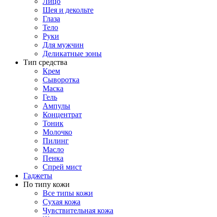
Лицо
Шея и декольте
Глаза
Тело
Руки
Для мужчин
Деликатные зоны
Тип средства
Крем
Сыворотка
Маска
Гель
Ампулы
Концентрат
Тоник
Молочко
Пилинг
Масло
Пенка
Спрей мист
Гаджеты
По типу кожи
Все типы кожи
Сухая кожа
Чувствительная кожа