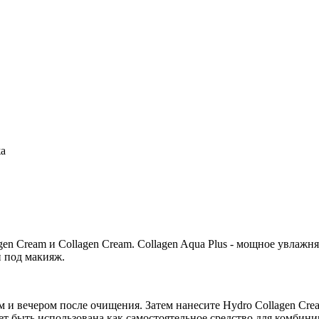
жа
en Cream и Collagen Cream. Collagen Aqua Plus - мощное увлаж
 под макияж.
ом и вечером после очищения. Затем нанесите Hydro Collagen Cre
жет быть использована как самостоятельное средство для комбин