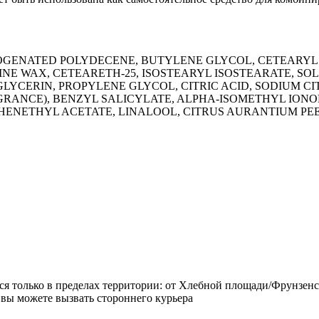
DROGENATED POLYDECENE, BUTYLENE GLYCOL, CETEAR
 WAX, CETEARETH-25, ISOSTEARYL ISOSTEARATE, SOL
CERIN, PROPYLENE GLYCOL, CITRIC ACID, SODIUM CIT
RANCE), BENZYL SALICYLATE, ALPHA-ISOMETHYL ION
ETHYL ACETATE, LINALOOL, CITRUS AURANTIUM PEEL O
ется только в пределах территории: от Хлебной площади/Фрунзен
 вы можете вызвать стороннего курьера