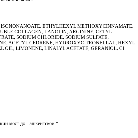
YL ISONONANOATE, ETHYLHEXYL METHOXYCINNAMATE,
UBLE COLLAGEN, LANOLIN, ARGININE, CETYL
RATE, SODIUM CHLORIDE, SODIUM SULFATE,
ONE, ACETYL CEDRENE, HYDROXYCITRONELLAL, HEXYL
IL, LIMONENE, LINALYL ACETATE, GERANIOL, CI
ский мост до Ташкентской *