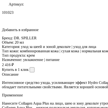
Артикул:
101023
Добавить в избранное
Бренд:
DR. SPILLER
Объем:
20 мл
Категория:
уход за шеей и зоной декольте | уход для лица
Тип кожи:
комбинированная кожа | сухая кожа | нормальная ко
Тип продукта:
крем
Назначение:
увлажнение | питание
2 416 ₽
Купить в 1 клик
Описание
Интенсивное средство ухода, усиливающее эффект Hydro Collag
обладает питательными свойствами. Является хорошей основой
Применение
Нанесите Collagen Aqua Plus на лицо, шею и зону декольте утр
Collagen Aqua Plus – нежная полужидкая эмульсия, которая мо