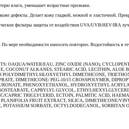
терю влаги, уменьшает возрастные признаки.
коже дефекты. Делает кожу гладкой, нежной и эластичной. Прек
мические фильтры защиты от воздействия UVA/UVB/HEV/IRA луч
По мере необходимости наносить повторно. Водостойкость в те
IENTS: OAQUA/WATER/EAU, ZINC OXIDE (NANO), CYCLOP
 COCONUT ALKANES, STEARIC ACID, LECITHIN, ALOE 
-3 POLYDIMETHYLSILOXYETHYL DIMETHICONE, TRIETH
PRATE, DIMETHICONE/ PEG-10/15 CROSSPOLYMER, DIPRO
YALURONATE, PHENOXYETHANOL, HYDROXYETHYL ACRYL
ISOSTEARATE, CAPRYLYL GLYCOL, ETHYLHEXYLGLYCERI
C/CAPRIC TRIGLYCERID, ECTOIN, PALMITIC ACID, HAE
PLANIFOLIA FRUIT EXTRACT, SILICA, DIMETHICONE/VI
 POTASSIUM SORBATE, OCTYLDODECANOL, SORBITAN OLEAT