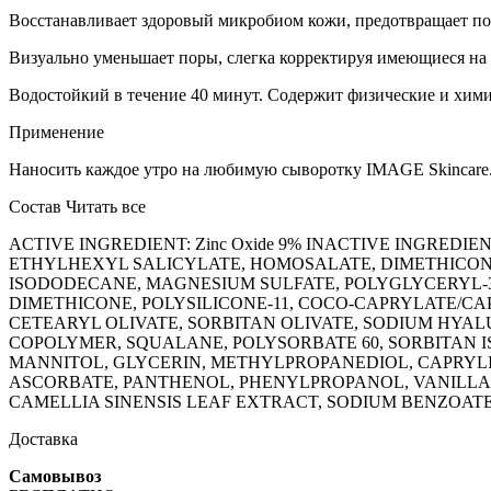
Восстанавливает здоровый микробиом кожи, предотвращает по
Визуально уменьшает поры, слегка корректируя имеющиеся на 
Водостойкий в течение 40 минут. Содержит физические и хи
Применение
Наносить каждое утро на любимую сыворотку IMAGE Skincare. 
Состав
Читать все
ACTIVE INGREDIENT: Zinc Oxide 9% INACTIVE INGRED
ETHYLHEXYL SALICYLATE, HOMOSALATE, DIMETHICONE,
ISODODECANE, MAGNESIUM SULFATE, POLYGLYCERYL
DIMETHICONE, POLYSILICONE-11, COCO-CAPRYLATE/CA
CETEARYL OLIVATE, SORBITAN OLIVATE, SODIUM H
COPOLYMER, SQUALANE, POLYSORBATE 60, SORBITAN 
MANNITOL, GLYCERIN, METHYLPROPANEDIOL, CAPRYLI
ASCORBATE, PANTHENOL, PHENYLPROPANOL, VANILLA 
CAMELLIA SINENSIS LEAF EXTRACT, SODIUM BENZOATE,
Доставка
Самовывоз