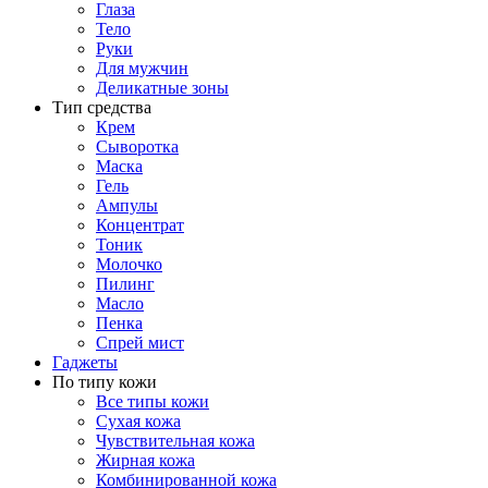
Глаза
Тело
Руки
Для мужчин
Деликатные зоны
Тип средства
Крем
Сыворотка
Маска
Гель
Ампулы
Концентрат
Тоник
Молочко
Пилинг
Масло
Пенка
Спрей мист
Гаджеты
По типу кожи
Все типы кожи
Сухая кожа
Чувствительная кожа
Жирная кожа
Комбинированной кожа