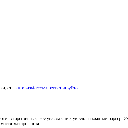
увидеть,
авторизуйтесь/зарегистрируйтесь
.
отив старения и лёгкое увлажнение, укрепляя кожный барьер. У
димости матирования.