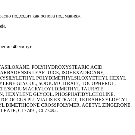
расно подходит как основа под макияж.
ей.
чение 40 минут.
ENTASILOXANE, POLYHYDROXYSTEARIC ACID,
BARBADENSIS LEAF JUICE, ISOHEXADECANE,
OXYSILYLETHYL POLYDIMETHYLSILOXYETHYL HEXYL
PYLENE GLYCOL, SODIUM CITRATE, TOCOPHEROL,
ATE/SODIUM ACRYLOYLDIMETHYL TAURATE
N, HEXYLENE GLYCOL, PHOSPHATIDYLCHOLINE,
MATOCOCCUS PLUVIALIS EXTRACT, TETRAHEXYLDECYL
NYL DIMETHICONE CROSSPOLYMER, ACETYL ZINGERONE,
E, CI 77491, CI 77492.