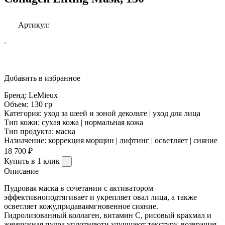
Артикул:
-
Добавить в избранное
Бренд:
LeMieux
Объем:
130 гр
Категория:
уход за шеей и зоной декольте | уход для лица
Тип кожи:
сухая кожа | нормальная кожа
Тип продукта:
маска
Назначение:
коррекция морщин | лифтинг | осветляет | сияние
18 700 ₽
Купить в 1 клик
Описание
Пудровая маска в сочетании с активатором
эффективноподтягивает и укрепляет овал лица, а также
осветляет кожу,придаваямгновенное сияние.
Гидролизованный коллаген, витамин С, рисовый крахмал и
жемчужная пудра уплотняюти улучшают текстуру, возвращая