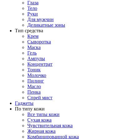
Глаза
Тело
Руки
Для мужчин
Деликатные зоны
Тип средства
Крем
Сыворотка
Маска
Гель
Ампулы
Концентрат
Тоник
Молочко
Пилинг
Масло
Пенка
Спрей мист
Гаджеты
По типу кожи
Все типы кожи
Сухая кожа
Чувствительная кожа
Жирная кожа
Комбинированной кожа