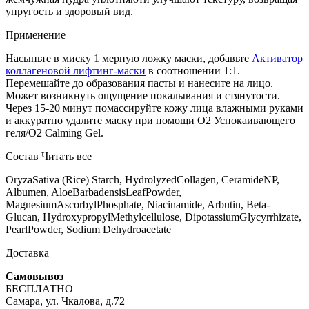
упругость и здоровый вид.
Применение
Насыпьте в миску 1 мерную ложку маски, добавьте
Активатор
коллагеновой лифтинг-маски
в соотношении 1:1.
Перемешайте до образования пасты и нанесите на лицо.
Может возникнуть ощущение покалывания и стянутости.
Через 15-20 минут помассируйте кожу лица влажными руками
и аккуратно удалите маску при помощи О2 Успокаивающего
геля/O2 Calming Gel.
Состав
Читать все
OryzaSativa (Rice) Starch, HydrolyzedCollagen, CeramideNP,
Albumen, AloeBarbadensisLeafPowder,
MagnesiumAscorbylPhosphate, Niacinamide, Arbutin, Beta-
Glucan, HydroxypropylMethylcellulose, DipotassiumGlycyrrhizate,
PearlPowder, Sodium Dehydroacetate
Доставка
Самовывоз
БЕСПЛАТНО
Самара, ул. Чкалова, д.72