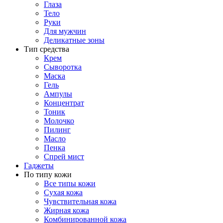
Глаза
Тело
Руки
Для мужчин
Деликатные зоны
Тип средства
Крем
Сыворотка
Маска
Гель
Ампулы
Концентрат
Тоник
Молочко
Пилинг
Масло
Пенка
Спрей мист
Гаджеты
По типу кожи
Все типы кожи
Сухая кожа
Чувствительная кожа
Жирная кожа
Комбинированной кожа