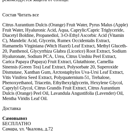
Состав
Читать все
Citrus Aurantium Dulcis (Orange) Fruit Water, Pyrus Malus (Apple)
Fruit Water, Hyaluronic Acid, Aqua, Caprylic/Capric Triglyceride,
Diacetyl Boldine, Propanediol, 3-O-Ethyl Ascorbic Acid (Vitamin
C), Mandelic Acid, Glycerin, Rumex Occidentalis Extract,
Hamamelis Virginiana (Witch Hazel) Leaf Extract, Methyl Gluceth-
20, Panthenol, Glycyrrhiza Glabra (Licorice) Root Extract, Sodium
Hyaluronate, Sodium PCA, Urea, Citrus Unshiu Peel Extract,
Carica Papaya (Papaya) Fruit Extract, Glutathione, Camellia
Sinensis (Green Tea) Leaf Extract, Polysorbate 20, Superoxide
Dismutase, Xanthan Gum, Arctostaphylos Uva-Ursi Leaf Extract,
Vitis Vinifera Seed Extract, Polyquaternium-51, Trehalose,
Phenoxyethanol, Triacetin, Ethylhexylglycerin, Hexylene Glycol,
Caprylyl Glycol, Citrus Grandis Fruit Extract, Citrus Aurantium
Dulcis (Orange) Peel Oil, Lavandula Angustifolia (Lavender) Oil,
Mentha Viridis Leaf Oil.
Доставка
Самовывоз
БЕСПЛАТНО
Самара, ул. Чкалова, д.72