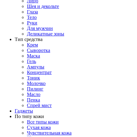
Лицо
Шея и декольте
Глаза
Тело
Руки
Для мужчин
Деликатные зоны
Тип средства
Крем
Сыворотка
Маска
Гель
Ампулы
Концентрат
Тоник
Молочко
Пилинг
Масло
Пенка
Спрей мист
Гаджеты
По типу кожи
Все типы кожи
Сухая кожа
Чувствительная кожа