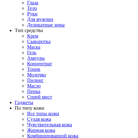
Глаза
Тело
Руки
Для мужчин
Деликатные зоны
Тип средства
Крем
Сыворотка
Маска
Гель
Ампулы
Концентрат
Тоник
Молочко
Пилинг
Масло
Пенка
Спрей мист
Гаджеты
По типу кожи
Все типы кожи
Сухая кожа
Чувствительная кожа
Жирная кожа
Комбинированной кожа