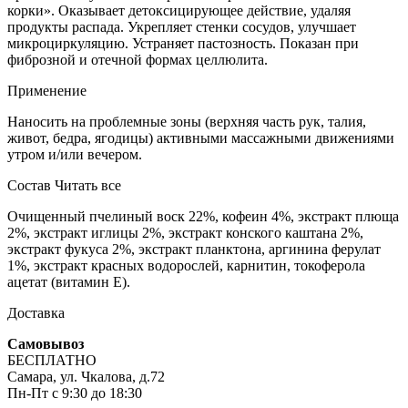
корки». Оказывает детоксицирующее действие, удаляя
продукты распада. Укрепляет стенки сосудов, улучшает
микроциркуляцию. Устраняет пастозность. Показан при
фиброзной и отечной формах целлюлита.
Применение
Наносить на проблемные зоны (верхняя часть рук, талия,
живот, бедра, ягодицы) активными массажными движениями
утром и/или вечером.
Состав
Читать все
Очищенный пчелиный воск 22%, кофеин 4%, экстракт плюща
2%, экстракт иглицы 2%, экстракт конского каштана 2%,
экстракт фукуса 2%, экстракт планктона, аргинина ферулат
1%, экстракт красных водорослей, карнитин, токоферола
ацетат (витамин Е).
Доставка
Самовывоз
БЕСПЛАТНО
Самара, ул. Чкалова, д.72
Пн-Пт с 9:30 до 18:30